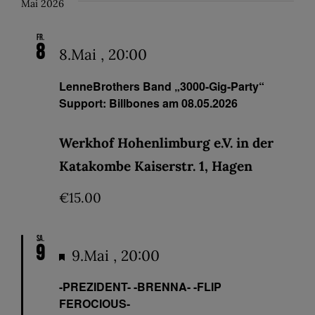
Mai 2026
Fr.
8
8.Mai , 20:00
LenneBrothers Band „3000-Gig-Party“
Support: Billbones am 08.05.2026
Werkhof Hohenlimburg e.V. in der
Katakombe Kaiserstr. 1, Hagen
€15.00
Sa.
9
Hervorgehoben
9.Mai , 20:00
-PREZIDENT- -BRENNA- -FLIP
FEROCIOUS-