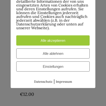
detaillierte Informationen der von uns
eingesetzten Arten von Cookies erhalten
Katakombe
Kaiserstr. 1, Hagen,
und deren Einstellungen aufrufen. Sie
können die Einstellungen jederzeit
Deutschland
aufrufen und Cookies auch nachträglich
jederzeit abwählen (z.B. in der
Datenschutzerklärung oder unten auf
€7.00
unserer Webseite).
Sa.
Alle akzeptieren
11
11.April , 20:00
Alle ablehnen
Altmetall – Tribute to Metal!
Einstellungen
Werkhof Hohenlimburg e.V. in der
Katakombe
Kaiserstr. 1, Hagen,
|
Datenschutz
Impressum
Deutschland
€12.00