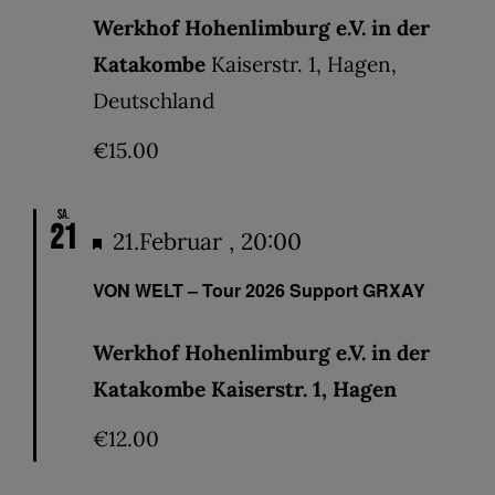
Werkhof Hohenlimburg e.V. in der
Katakombe
Kaiserstr. 1, Hagen,
Deutschland
€15.00
Sa.
21
Hervorgehoben
21.Februar , 20:00
VON WELT – Tour 2026 Support GRXAY
Werkhof Hohenlimburg e.V. in der
Katakombe Kaiserstr. 1, Hagen
€12.00