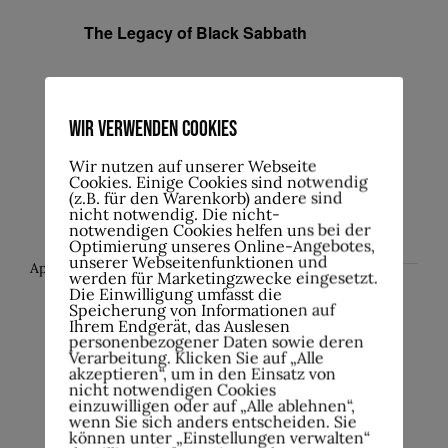
The Legacy of Black Sabbath
Werkhof Hohenlimburg e.V. in der
Katakombe
Kaiserstr. 1, Hagen,
Wir verwenden Cookies
Deutschland
Wir nutzen auf unserer Webseite
Cookies. Einige Cookies sind notwendig
(z.B. für den Warenkorb) andere sind
€15.00
nicht notwendig. Die nicht-
notwendigen Cookies helfen uns bei der
Optimierung unseres Online-Angebotes,
unserer Webseitenfunktionen und
April 2026
werden für Marketingzwecke eingesetzt.
Die Einwilligung umfasst die
Speicherung von Informationen auf
Fr.
Ihrem Endgerät, das Auslesen
10
10.April , 20:00
personenbezogener Daten sowie deren
Verarbeitung. Klicken Sie auf „Alle
akzeptieren“, um in den Einsatz von
WELDED & Destince – Thrash ´til thrash
nicht notwendigen Cookies
einzuwilligen oder auf „Alle ablehnen“,
wenn Sie sich anders entscheiden. Sie
können unter „Einstellungen verwalten“
Werkhof Hohenlimburg e.V. in der