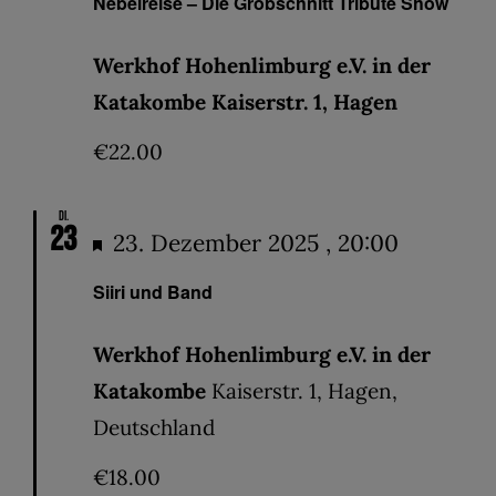
Nebelreise – Die Grobschnitt Tribute Show
Werkhof Hohenlimburg e.V. in der
Katakombe Kaiserstr. 1, Hagen
€22.00
Di.
23
Hervorgehoben
23. Dezember 2025 , 20:00
Siiri und Band
Werkhof Hohenlimburg e.V. in der
Katakombe
Kaiserstr. 1, Hagen,
Deutschland
€18.00