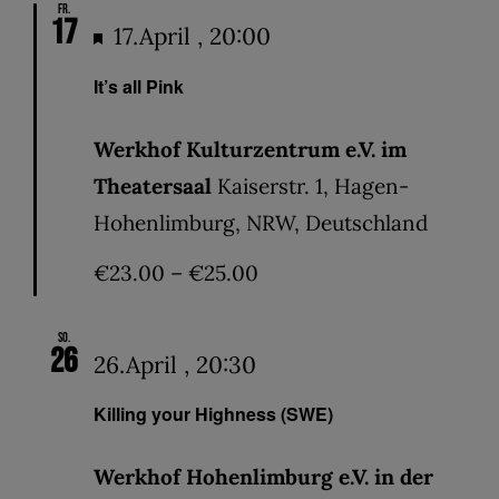
Fr.
17
Hervorgehoben
17.April , 20:00
It’s all Pink
Werkhof Kulturzentrum e.V. im
Theatersaal
Kaiserstr. 1, Hagen-
Hohenlimburg, NRW, Deutschland
€23.00 – €25.00
So.
26
26.April , 20:30
Killing your Highness (SWE)
Werkhof Hohenlimburg e.V. in der