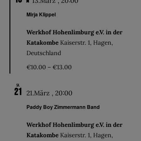
Hervorgehoben
13.März , 20:00
Mirja Klippel
Werkhof Hohenlimburg e.V. in der
Katakombe
Kaiserstr. 1, Hagen,
Deutschland
€10.00 – €13.00
Sa.
21
21.März , 20:00
Paddy Boy Zimmermann Band
Werkhof Hohenlimburg e.V. in der
Katakombe
Kaiserstr. 1, Hagen,