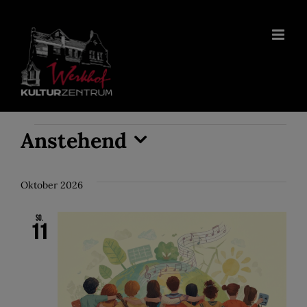
Zum
Inhalt
springen
Veranstaltungen
Anstehend
Datum
wählen.
Oktober 2026
So.
11