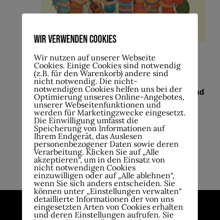
Wir verwenden Cookies
11.Oktober , 15:30
-
18:00
Wir nutzen auf unserer Webseite
Cookies. Einige Cookies sind notwendig
(z.B. für den Warenkorb) andere sind
Unsere Zukunft, unser Sound – Mach mit
nicht notwendig. Die nicht-
notwendigen Cookies helfen uns bei der
beim Musik- und Tanzprojekt für Kinder und
Optimierung unseres Online-Angebotes,
Jugendliche
unserer Webseitenfunktionen und
werden für Marketingzwecke eingesetzt.
Die Einwilligung umfasst die
Speicherung von Informationen auf
Reservierung Jetzt
Kostenlos
Ihrem Endgerät, das Auslesen
personenbezogener Daten sowie deren
Verarbeitung. Klicken Sie auf „Alle
akzeptieren“, um in den Einsatz von
nicht notwendigen Cookies
einzuwilligen oder auf „Alle ablehnen“,
wenn Sie sich anders entscheiden. Sie
können unter „Einstellungen verwalten“
detaillierte Informationen der von uns
eingesetzten Arten von Cookies erhalten
und deren Einstellungen aufrufen. Sie