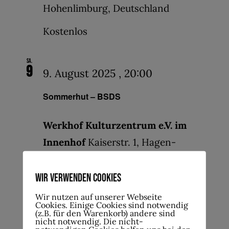
Hohenlimburg, Deutschland
Kostenlos
Sa.
9
9. August 2025 , 20:00
Sommerhut – BSDS
Werkhof Kulturzentrum e.V. im
Innenhof
Kaiserstr. 1, Hagen-
Hohenlimburg, Deutschland
Wir verwenden Cookies
Kostenlos
Wir nutzen auf unserer Webseite
Cookies. Einige Cookies sind notwendig
(z.B. für den Warenkorb) andere sind
Sa.
23
nicht notwendig. Die nicht-
23. August 2025 , 20:00