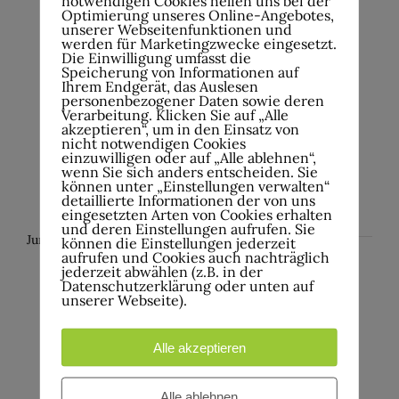
notwendigen Cookies helfen uns bei der
Optimierung unseres Online-Angebotes,
unserer Webseitenfunktionen und
Sommerhut – Rebecca King
werden für Marketingzwecke eingesetzt.
Die Einwilligung umfasst die
Speicherung von Informationen auf
Werkhof Kulturzentrum e.V. im
Ihrem Endgerät, das Auslesen
personenbezogener Daten sowie deren
Innenhof
Kaiserstr. 1, Hagen-
Verarbeitung. Klicken Sie auf „Alle
akzeptieren“, um in den Einsatz von
Hohenlimburg, Deutschland
nicht notwendigen Cookies
einzuwilligen oder auf „Alle ablehnen“,
wenn Sie sich anders entscheiden. Sie
Kostenlos
können unter „Einstellungen verwalten“
detaillierte Informationen der von uns
eingesetzten Arten von Cookies erhalten
und deren Einstellungen aufrufen. Sie
Juni 2026
können die Einstellungen jederzeit
aufrufen und Cookies auch nachträglich
jederzeit abwählen (z.B. in der
So.
Datenschutzerklärung oder unten auf
7
unserer Webseite).
7.Juni , 18:00
Sommerhut – Winding Path
Alle akzeptieren
Werkhof Kulturzentrum e.V. im
Alle ablehnen