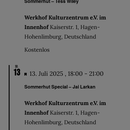
Sommerhut – Tess Wiley
Werkhof Kulturzentrum e.V. im
Innenhof
Kaiserstr. 1, Hagen-
Hohenlimburg, Deutschland
Kostenlos
So.
13
Hervorgehoben
13. Juli 2025 , 18:00
-
21:00
Sommerhut Special – Jai Larkan
Werkhof Kulturzentrum e.V. im
Innenhof
Kaiserstr. 1, Hagen-
Hohenlimburg, Deutschland