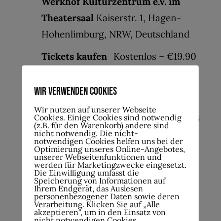
Werkhof Kulturzentrum e.V. im
Theatersaal
Kaiserstr. 1, Hagen-
Hohenlimburg, NRW, Deutschland
Tickets kaufen
Kostenlos – €19.90
So.
Wir verwenden Cookies
27
27.September , 18:00
-
20:30
Wir nutzen auf unserer Webseite
Cookies. Einige Cookies sind notwendig
Ralf Schlüter – Regen Premiere 27.09.2026
(z.B. für den Warenkorb) andere sind
nicht notwendig. Die nicht-
notwendigen Cookies helfen uns bei der
Werkhof Kulturzentrum e.V. im
Optimierung unseres Online-Angebotes,
unserer Webseitenfunktionen und
Theatersaal
Kaiserstr. 1, Hagen-
werden für Marketingzwecke eingesetzt.
Die Einwilligung umfasst die
Hohenlimburg, NRW, Deutschland
Speicherung von Informationen auf
Ihrem Endgerät, das Auslesen
personenbezogener Daten sowie deren
Tickets kaufen
€10.00 – €15.00
Verarbeitung. Klicken Sie auf „Alle
akzeptieren“, um in den Einsatz von
nicht notwendigen Cookies