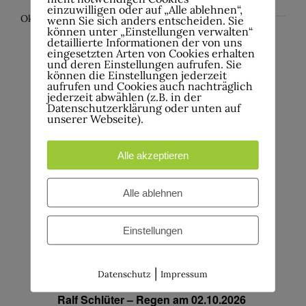
einzuwilligen oder auf „Alle ablehnen“,
Oktober 2026
wenn Sie sich anders entscheiden. Sie
können unter „Einstellungen verwalten“
detaillierte Informationen der von uns
eingesetzten Arten von Cookies erhalten
Do.
1
und deren Einstellungen aufrufen. Sie
1.Oktober , 20:00
-
22:30
können die Einstellungen jederzeit
aufrufen und Cookies auch nachträglich
jederzeit abwählen (z.B. in der
Ralf Schlüter – Regen am 01.10.2026
Datenschutzerklärung oder unten auf
unserer Webseite).
Werkhof Kulturzentrum e.V. im
Alle akzeptieren
Theatersaal
Kaiserstr. 1, Hagen-
Hohenlimburg, NRW, Deutschland
Alle ablehnen
Tickets kaufen
€10.00 – €15.00
Einstellungen
Fr.
2
2.Oktober , 20:00
-
22:30
|
Datenschutz
Impressum
Ralf Schlüter – Regen am 02.10.2026