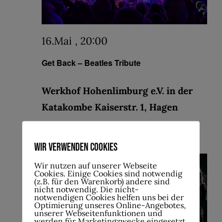
16.Mai , 20:00
Get Back – Beatles Tribute
Werkhof Hohenlimburg e.V. in der
Katakombe Kaiserstr. 1, Hagen
€15.00
Wir verwenden Cookies
Sa.
30
Wir nutzen auf unserer Webseite
Cookies. Einige Cookies sind notwendig
(z.B. für den Warenkorb) andere sind
nicht notwendig. Die nicht-
notwendigen Cookies helfen uns bei der
Optimierung unseres Online-Angebotes,
unserer Webseitenfunktionen und
werden für Marketingzwecke eingesetzt.