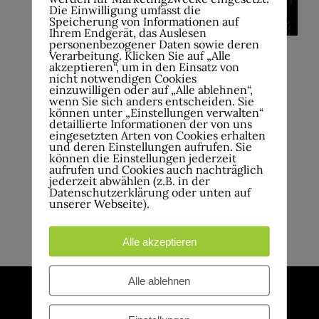
Die Einwilligung umfasst die
Speicherung von Informationen auf
Ihrem Endgerät, das Auslesen
personenbezogener Daten sowie deren
Verarbeitung. Klicken Sie auf „Alle
30.Mai , 20:00
akzeptieren“, um in den Einsatz von
nicht notwendigen Cookies
einzuwilligen oder auf „Alle ablehnen“,
Absolutely Toto – Toto Tribute
wenn Sie sich anders entscheiden. Sie
können unter „Einstellungen verwalten“
detaillierte Informationen der von uns
Werkhof Hohenlimburg e.V. in der
eingesetzten Arten von Cookies erhalten
und deren Einstellungen aufrufen. Sie
Katakombe Kaiserstr. 1, Hagen
können die Einstellungen jederzeit
aufrufen und Cookies auch nachträglich
jederzeit abwählen (z.B. in der
€15.00
Datenschutzerklärung oder unten auf
unserer Webseite).
Alle akzeptieren
Alle ablehnen