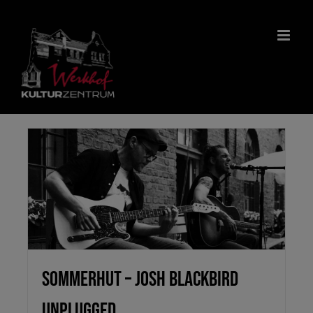
Zum
Inhalt
springen
SOMMERHUT – Josh Blackbird
Unplugged