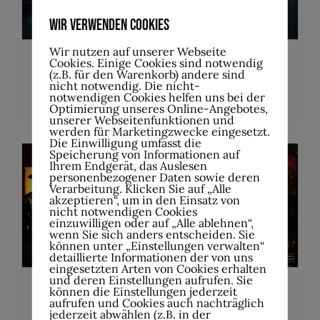
Wir verwenden Cookies
Wir nutzen auf unserer Webseite
Cookies. Einige Cookies sind notwendig
Motorjesus am 10.10.2026
(z.B. für den Warenkorb) andere sind
nicht notwendig. Die nicht-
10.Oktober , 20:00
-
22:30
notwendigen Cookies helfen uns bei der
Optimierung unseres Online-Angebotes,
unserer Webseitenfunktionen und
werden für Marketingzwecke eingesetzt.
Die Einwilligung umfasst die
Speicherung von Informationen auf
Ihrem Endgerät, das Auslesen
personenbezogener Daten sowie deren
Verarbeitung. Klicken Sie auf „Alle
akzeptieren“, um in den Einsatz von
nicht notwendigen Cookies
einzuwilligen oder auf „Alle ablehnen“,
wenn Sie sich anders entscheiden. Sie
können unter „Einstellungen verwalten“
detaillierte Informationen der von uns
eingesetzten Arten von Cookies erhalten
und deren Einstellungen aufrufen. Sie
können die Einstellungen jederzeit
TH & the Boneshakerz
aufrufen und Cookies auch nachträglich
jederzeit abwählen (z.B. in der