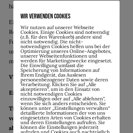
hinterlassen.
Wir verwenden Cookies
Ein Konzert voller Urban Beats, Dancehall,
Wir nutzen auf unserer Webseite
Reggae und Hip-Hop – für alle, die Peter
Cookies. Einige Cookies sind notwendig
(z.B. für den Warenkorb) andere sind
Fox und SEEED lieben oder einfach einen
nicht notwendig. Die nicht-
notwendigen Cookies helfen uns bei der
unvergesslichen Live-Abend erleben
Optimierung unseres Online-Angebotes,
unserer Webseitenfunktionen und
werden für Marketingzwecke eingesetzt.
möchten.
Die Einwilligung umfasst die
Speicherung von Informationen auf
Ihrem Endgerät, das Auslesen
VVK 25 € – Abendkasse 30 €
personenbezogener Daten sowie deren
Verarbeitung. Klicken Sie auf „Alle
akzeptieren“, um in den Einsatz von
Einlass ab 19:00 Uhr – Beginn 20:00 Uhr
nicht notwendigen Cookies
einzuwilligen oder auf „Alle ablehnen“,
wenn Sie sich anders entscheiden. Sie
Tickets können auch telefonisch
können unter „Einstellungen verwalten“
detaillierte Informationen der von uns
eingesetzten Arten von Cookies erhalten
vorbestellt und an der Abendkasse
und deren Einstellungen aufrufen. Sie
können die Einstellungen jederzeit
abgeholt werden:
aufrufen und Cookies auch nachträglich