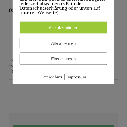
jederzeit abwählen (z.B. in der
Datenschutzerklärung oder unten auf
02334/929190
unserer Webseite).
Alle akzeptieren
Alle ablehnen
CountryRock Night –
It´s All Pink – Tour 2027
Einstellungen
Jahresabschluss mit Siiri
am 19.12.2026
|
Datenschutz
Impressum