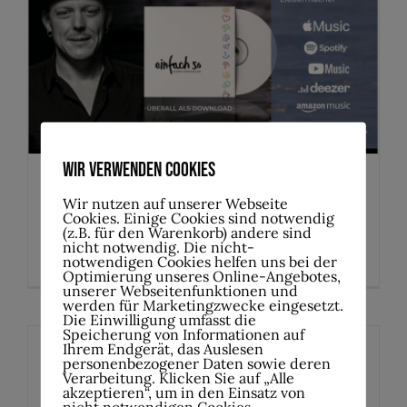
Björn Nonnweiler -Live im
Werkhof Hohenlimburg
Fotogalerie der Veranstaltungen
Wir verwenden Cookies
Björn Nonnweiler -Live im
Wir nutzen auf unserer Webseite
Cookies. Einige Cookies sind notwendig
(z.B. für den Warenkorb) andere sind
Werkhof Hohenlimburg
nicht notwendig. Die nicht-
notwendigen Cookies helfen uns bei der
Optimierung unseres Online-Angebotes,
unserer Webseitenfunktionen und
werden für Marketingzwecke eingesetzt.
Die Einwilligung umfasst die
Speicherung von Informationen auf
Ihrem Endgerät, das Auslesen
personenbezogener Daten sowie deren
Auftritt Band SAMURAI Werkhof
Verarbeitung. Klicken Sie auf „Alle
akzeptieren“, um in den Einsatz von
nicht notwendigen Cookies