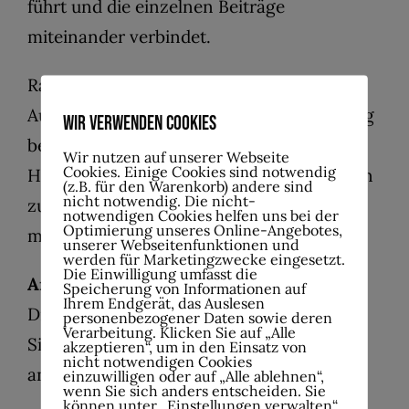
führt und die einzelnen Beiträge
miteinander verbindet.
Raum für persönliche Gespräche und
Austausch bietet der gemeinsame Ausklang
Wir verwenden Cookies
bei Getränken und einem kleinen Imbiss.
Wir nutzen auf unserer Webseite
Cookies. Einige Cookies sind notwendig
Hier besteht die Möglichkeit, Erinnerungen
(z.B. für den Warenkorb) andere sind
nicht notwendig. Die nicht-
zu teilen, Erfahrungen einzuordnen und
notwendigen Cookies helfen uns bei der
Optimierung unseres Online-Angebotes,
miteinander ins Gespräch zu kommen.
unserer Webseitenfunktionen und
werden für Marketingzwecke eingesetzt.
Die Einwilligung umfasst die
Anmeldung:
Speicherung von Informationen auf
Ihrem Endgerät, das Auslesen
Die Teilnahme ist kostenfrei. Bitte melden
personenbezogener Daten sowie deren
Verarbeitung. Klicken Sie auf „Alle
Sie sich vorab über die obige Reservierung
akzeptieren“, um in den Einsatz von
nicht notwendigen Cookies
an.
einzuwilligen oder auf „Alle ablehnen“,
wenn Sie sich anders entscheiden. Sie
können unter „Einstellungen verwalten“