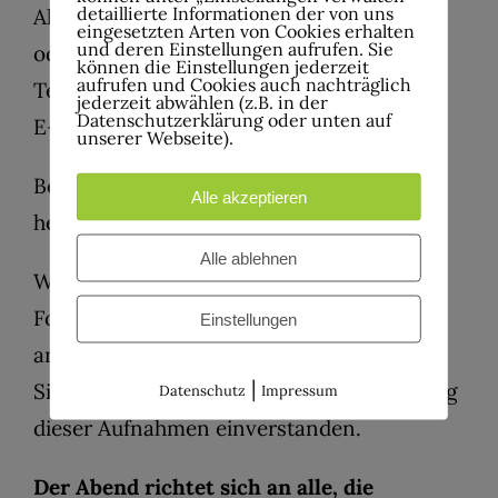
detaillierte Informationen der von uns
Alternativ ist eine Anmeldung telefonisch
eingesetzten Arten von Cookies erhalten
und deren Einstellungen aufrufen. Sie
oder per E-Mail möglich:
können die Einstellungen jederzeit
aufrufen und Cookies auch nachträglich
Telefon:
02334 92 91 90
jederzeit abwählen (z.B. in der
Datenschutzerklärung oder unten auf
E-Mail:
info@werkhof-kulturzentrum.de
unserer Webseite).
Bei Fragen oder Unterstützungsbedarf
Alle akzeptieren
helfen wir Ihnen gerne weiter.
Alle ablehnen
Während der Veranstaltung werden
Fotografien und Videoaufnahmen
Einstellungen
angefertigt. Mit Ihrer Anmeldung erklären
|
Sie sich mit der möglichen Veröffentlichung
Datenschutz
Impressum
dieser Aufnahmen einverstanden.
Der Abend richtet sich an alle, die