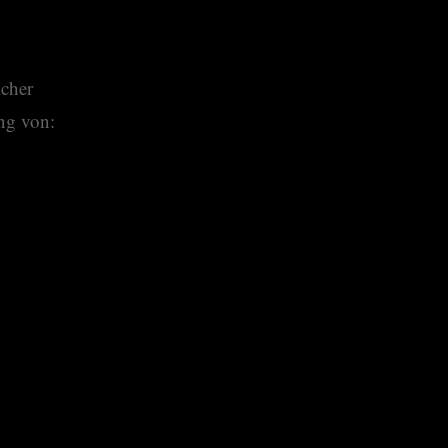
icher
ng von: