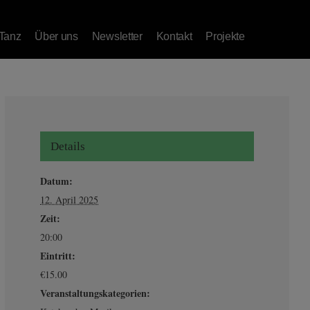
Tanz
Über uns
Newsletter
Kontakt
Projekte
Details
Datum:
12. April 2025
Zeit:
20:00
Eintritt:
€15.00
Veranstaltungskategorien: