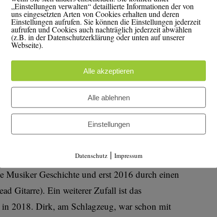
„Einstellungen verwalten“ detaillierte Informationen der von
uns eingesetzten Arten von Cookies erhalten und deren
Einstellungen aufrufen. Sie können die Einstellungen jederzeit
aufrufen und Cookies auch nachträglich jederzeit abwählen
(z.B. in der Datenschutzerklärung oder unten auf unserer
Webseite).
Alle akzeptieren
Alle ablehnen
r von der Band „Bricklayers-Choice“ schreiben ihre
Einstellungen
 eigene Bühnenshow. Unterstützung bekommen die
us Werl.
|
Datenschutz
Impressum
nge Musiker Geschichte und erst 2016 durch einen
ad Gitarre). Ein weiterer Zufall ist das
 in 2018. Dirk, am Schlagzeug, war schon mit