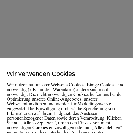
Wir verwenden Cookies
Wir nutzen auf unserer Webseite Cookies. Einige Cookies sind
notwendig (z.B. für den Warenkorb) andere sind nicht
notwendig. Die nicht-notwendigen Cookies helfen uns bei der
Optimierung unseres Online-Angebotes, unserer
April 2025 , 20:00
|
€15.00
Webseitenfunktionen und werden für Marketingzwecke
eingesetzt. Die Einwilligung umfasst die Speicherung von
Informationen auf Ihrem Endgerät, das Auslesen
personenbezogener Daten sowie deren Verarbeitung. Klicken
Sie auf „Alle akzeptieren“, um in den Einsatz von nicht
notwendigen Cookies einzuwilligen oder auf „Alle ablehnen“,
wenn Sie sich anders entscheiden. Sie können unter