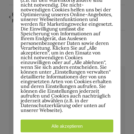
nicht notwendig. Die nicht-
notwendigen Cookies helfen uns bei der
Optimierung unseres Online-Angebotes,
Band of the Week: Dead
VON WELT – Tour 2026
unserer Webseitenfunktionen und
Rebellion & Six Feet Down
Support GRXAY
werden für Marketingzwecke eingesetzt.
Die Einwilligung umfasst die
Speicherung von Informationen auf
Ihrem Endgerät, das Auslesen
personenbezogener Daten sowie deren
Verarbeitung. Klicken Sie auf „Alle
akzeptieren“, um in den Einsatz von
nicht notwendigen Cookies
einzuwilligen oder auf „Alle ablehnen“,
wenn Sie sich anders entscheiden. Sie
können unter „Einstellungen verwalten“
detaillierte Informationen der von uns
eingesetzten Arten von Cookies erhalten
Details
und deren Einstellungen aufrufen. Sie
können die Einstellungen jederzeit
aufrufen und Cookies auch nachträglich
Datum:
jederzeit abwählen (z.B. in der
Datenschutzerklärung oder unten auf
20.Februar
unserer Webseite).
Zeit:
20:00
Alle akzeptieren
Eintritt: