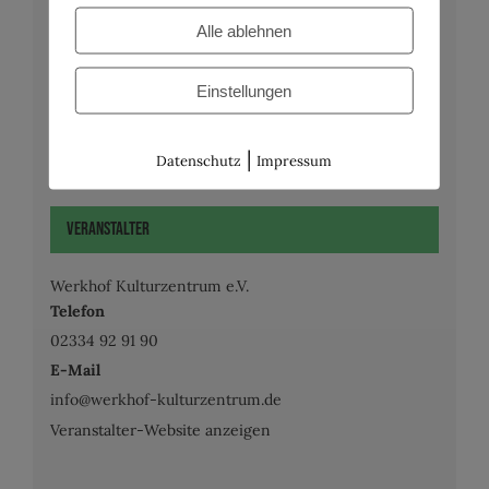
€15.00
Alle ablehnen
Veranstaltungskategorien:
Katakombe
,
Musik
Einstellungen
Website:
https://werkhof-kulturzentrum.de/
|
Datenschutz
Impressum
Veranstalter
Werkhof Kulturzentrum e.V.
Telefon
02334 92 91 90
E-Mail
info@werkhof-kulturzentrum.de
Veranstalter-Website anzeigen