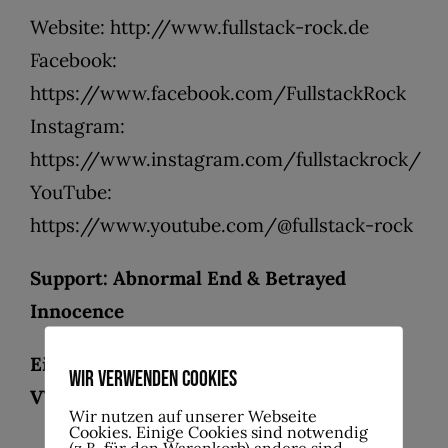
Website:
http://
www.fullstack-rock.de
Facebook:
https://www.facebook.com/FullstackRock
Instagram:
https://www.instagram.com/fullstackrock/
YouTube:
https://www.youtube.com/@fullstack-rock
Support: Abnormal End & Betrayed
Innocence
Einlass: 19:00 Uhr | Showtime: 20:00 Uhr
Wir verwenden Cookies
VVK: 15 € | Abendkasse: 20 €
Wir nutzen auf unserer Webseite
Cookies. Einige Cookies sind notwendig
(z.B. für den Warenkorb) andere sind