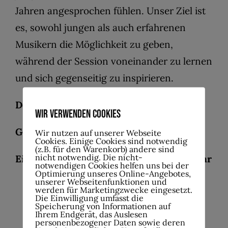
Jahren angesprochen fühlen. Unser Ziel ist
es, sowohl jungen als auch erfahrenen
Musikern die Möglichkeit zu geben,
während der Session voneinander zu lernen
und sich gegenseitig zu inspirieren.
Der Eintritt ist wie immer frei
.
Wir verwenden Cookies
Gerne nach
vorheriger Anmeldung
Wir nutzen auf unserer Webseite
Cookies. Einige Cookies sind notwendig
(z.B. für den Warenkorb) andere sind
nicht notwendig. Die nicht-
Einlass ab 18:30 Uhr – Showtime 19:00 Uhr
notwendigen Cookies helfen uns bei der
Optimierung unseres Online-Angebotes,
unserer Webseitenfunktionen und
werden für Marketingzwecke eingesetzt.
Die Einwilligung umfasst die
Speicherung von Informationen auf
Ihrem Endgerät, das Auslesen
personenbezogener Daten sowie deren