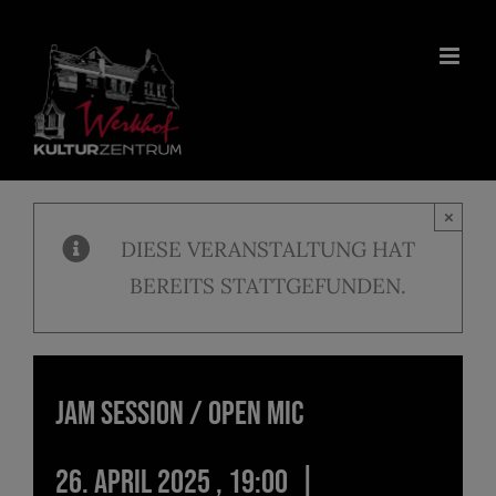
Zum
Inhalt
springen
×
DIESE VERANSTALTUNG HAT
BEREITS STATTGEFUNDEN.
Jam Session / Open Mic
|
26. April 2025 , 19:00