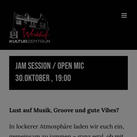
Zum
Inhalt
springen
Jam Session / Open Mic
30.Oktober , 19:00
Lust auf Musik, Groove und gute Vibes?
In lockerer Atmosphäre laden wir euch ein,
gemeinsam zu jammen – ganz egal, ob mit