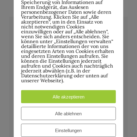
Speicherung von Informationen auf
Ihrem Endgerät, das Auslesen
personenbezogener Daten sowie deren
Verarbeitung. Klicken Sie auf „Alle
akzeptieren“, um in den Einsatz von
nicht notwendigen Cookies
einzuwilligen oder auf „Alle ablehnen“,
Details
wenn Sie sich anders entscheiden. Sie
können unter „Einstellungen verwalten“
detaillierte Informationen der von uns
eingesetzten Arten von Cookies erhalten
Datum:
und deren Einstellungen aufrufen. Sie
30.Oktober
können die Einstellungen jederzeit
aufrufen und Cookies auch nachträglich
Zeit:
jederzeit abwählen (z.B. in der
Datenschutzerklärung oder unten auf
19:00
unserer Webseite).
Veranstaltungskategorien:
JamSession
,
Musik
Alle akzeptieren
Website:
https://werkhof-kulturzentrum.de/
Alle ablehnen
Einstellungen
Veranstalter