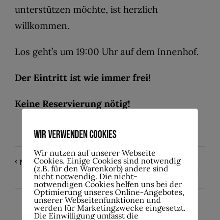
unterstützen möchte, ist herzlich
willkommen.
Los geht’s um 19:00 Uhr auf dem Innenhof.
Der Eintritt ist wie immer frei!
Keine Reservierung nötig!
Wir verwenden Cookies
Wir nutzen auf unserer Webseite
Cookies. Einige Cookies sind notwendig
Even the Losers – Tom
Noctide Fest Vol. 2
(z.B. für den Warenkorb) andere sind
Petty Tribute
nicht notwendig. Die nicht-
notwendigen Cookies helfen uns bei der
Optimierung unseres Online-Angebotes,
unserer Webseitenfunktionen und
werden für Marketingzwecke eingesetzt.
Die Einwilligung umfasst die