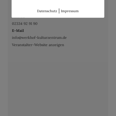
|
Werkhof Kulturzentrum e.V.
Datenschutz
Impressum
Telefon
02334 92 91 90
E-Mail
info@werkhof-kulturzentrum.de
Veranstalter-Website anzeigen