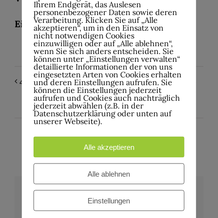
Ihrem Endgerät, das Auslesen
personenbezogener Daten sowie deren
Verarbeitung. Klicken Sie auf „Alle
Einlass 19:00 Uhr – Beginn 20:00 Uhr
akzeptieren“, um in den Einsatz von
nicht notwendigen Cookies
einzuwilligen oder auf „Alle ablehnen“,
wenn Sie sich anders entscheiden. Sie
können unter „Einstellungen verwalten“
detaillierte Informationen der von uns
eingesetzten Arten von Cookies erhalten
-PREZIDENT- -
4Music Night
und deren Einstellungen aufrufen. Sie
können die Einstellungen jederzeit
BRENNA- -FLIP
aufrufen und Cookies auch nachträglich
FEROCIOUS-
jederzeit abwählen (z.B. in der
Datenschutzerklärung oder unten auf
unserer Webseite).
Alle akzeptieren
Alle ablehnen
Einstellungen
Details