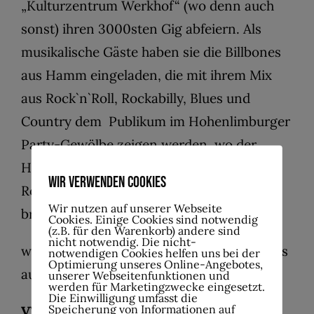
„Kulturzentrum Werkhof“ (wo denn auch
sonst) ihren 3000sten Gig abfeiern. Als
musikalische Gäste haben sie die Billbones
aus Hamm eingeladen, die mit ihrem Mix
aus Rock`n`Roll, Rockabilly, Blues und
Country dem Publikum im Hohenlimburger
Party-Gewölbe zeigen werden, wo der
Hammer hängt. Also auf zur nächsten
Wir verwenden Cookies
Rock`n`Roll-Sause!!! Wer mehr Infos
Wir nutzen auf unserer Webseite
braucht:
Cookies. Einige Cookies sind notwendig
(z.B. für den Warenkorb) andere sind
nicht notwendig. Die nicht-
www.lennebrothersband.de
Wir freuen uns
notwendigen Cookies helfen uns bei der
Optimierung unseres Online-Angebotes,
auf Euch!
unserer Webseitenfunktionen und
werden für Marketingzwecke eingesetzt.
Die Einwilligung umfasst die
Speicherung von Informationen auf
VVK 15 € Abendkasse 20 €