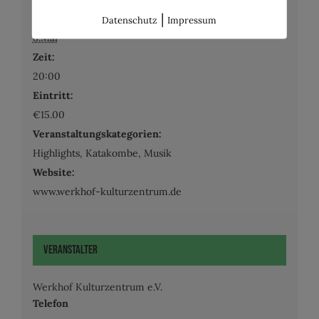
|
Datum:
Datenschutz
Impressum
8.Mai
Zeit:
20:00
Eintritt:
€15.00
Veranstaltungskategorien:
Highlights
,
Katakombe
,
Musik
Website:
www.werkhof-kulturzentrum.de
Veranstalter
Werkhof Kulturzentrum e.V.
Telefon