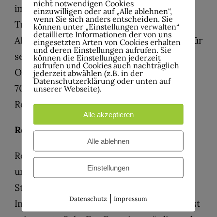
nicht notwendigen Cookies
immer schon hinwollte: Snake Rising – A
einzuwilligen oder auf „Alle ablehnen“,
wenn Sie sich anders entscheiden. Sie
Tribute To Whitesnake
können unter „Einstellungen verwalten“
detaillierte Informationen der von uns
Als Keyboarder legt er den Soundteppich für
eingesetzten Arten von Cookies erhalten
und deren Einstellungen aufrufen. Sie
seine Bandkollegen, angefangen bei der
können die Einstellungen jederzeit
aufrufen und Cookies auch nachträglich
Organ ala Jon Lord bis zu den Synths der
jederzeit abwählen (z.B. in der
Datenschutzerklärung oder unten auf
70er bis 90er. Are you ready? I am – let’s
unserer Webseite).
Rock!
Alle akzeptieren
Robert Resinek (Gitarre)
Alle ablehnen
Robert Resinek ist seit über 20 Jahren
Einstellungen
unterwegs als Gitarren-Coach, Live- und
Studiogitarrist.
|
Datenschutz
Impressum
Im Juli 2017 veröffentlichte der Ibanez Artist