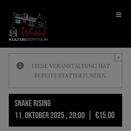
Zum
Inhalt
springen
×
DIESE VERANSTALTUNG HAT
BEREITS STATTGEFUNDEN.
Snake Rising
|
€15.00
11. Oktober 2025 , 20:00