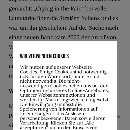
gemacht: „Crying in the Rain“ bei voller
Lautstärke über die Straßen Italiens und es
war um ihn geschehen. Auf der Suche nach
einer neuen Band kam 2023 der Anruf von
Vambo C. Tischer: „Interesse an einer
Wir verwenden Cookies
Whitesnake Tributeband?“ — Nach der
ersten gemeinsamen Probe war klar: Das
Wir nutzen auf unserer Webseite
Cookies. Einige Cookies sind notwendig
muss es sein!
(z.B. für den Warenkorb) andere sind
nicht notwendig. Die nicht-
notwendigen Cookies helfen uns bei der
Optimierung unseres Online-Angebotes,
Werner (Keyboard)
unserer Webseitenfunktionen und
werden für Marketingzwecke eingesetzt.
Die Einwilligung umfasst die
Nach vielen Jahren in verschiedenen
Speicherung von Informationen auf
Ihrem Endgerät, das Auslesen
Pop/Rock Cover-Bands ist Werner 2023 als
personenbezogener Daten sowie deren
Verarbeitung. Klicken Sie auf „Alle
vierter Einstieg dort angekommen, wo er
akzeptieren“, um in den Einsatz von