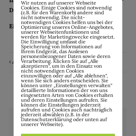
In der Reihen Sommerhut – Eintritt frei –
Wir nutzen auf unserer Webseite
Cookies. Einige Cookies sind notwendig
Der Hut geht rum.
(z.B. für den Warenkorb) andere sind
nicht notwendig. Die nicht-
notwendigen Cookies helfen uns bei der
Einlass 19:00 Uhr – Beginn 20:00 Uhr
Optimierung unseres Online-Angebotes,
unserer Webseitenfunktionen und
werden für Marketingzwecke eingesetzt.
Die Einwilligung umfasst die
Speicherung von Informationen auf
Ihrem Endgerät, das Auslesen
personenbezogener Daten sowie deren
Verarbeitung. Klicken Sie auf „Alle
Metal 4 Mercy
4Music Night
akzeptieren“, um in den Einsatz von
nicht notwendigen Cookies
einzuwilligen oder auf „Alle ablehnen“,
wenn Sie sich anders entscheiden. Sie
können unter „Einstellungen verwalten“
detaillierte Informationen der von uns
eingesetzten Arten von Cookies erhalten
und deren Einstellungen aufrufen. Sie
können die Einstellungen jederzeit
aufrufen und Cookies auch nachträglich
jederzeit abwählen (z.B. in der
Datenschutzerklärung oder unten auf
unserer Webseite).
Details