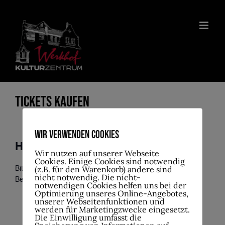
Zum
Inhalt
springen
Tickets kaufen
Wir verwenden Cookies
Hoppla, keine Tickets!
Wir nutzen auf unserer Webseite
Cookies. Einige Cookies sind notwendig
Bitte
wählen Veranstaltungen aus
and fügen Tickets zum
(z.B. für den Warenkorb) andere sind
nicht notwendig. Die nicht-
Bestellen hinzu.
notwendigen Cookies helfen uns bei der
Optimierung unseres Online-Angebotes,
unserer Webseitenfunktionen und
werden für Marketingzwecke eingesetzt.
Die Einwilligung umfasst die