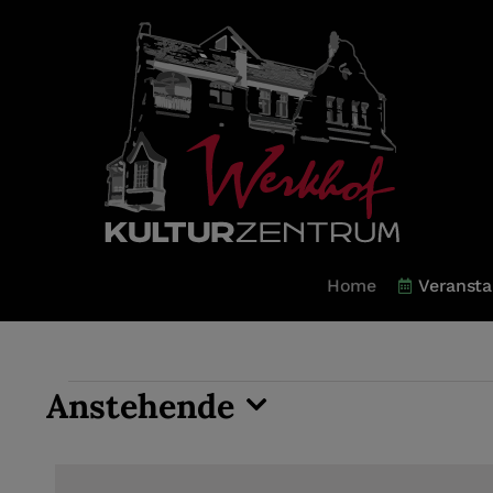
Zum
Inhalt
springen
Home
Veransta
Veranstaltungen
Anstehende
Datum
wählen.