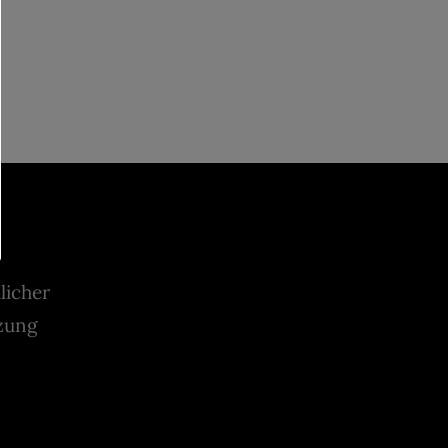
licher
zung